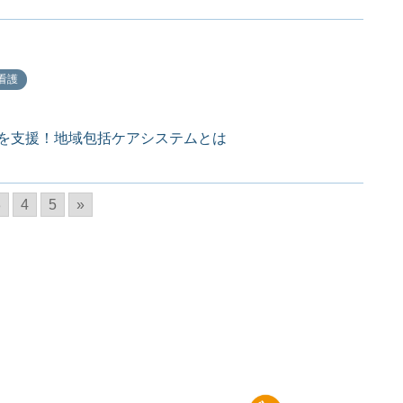
看護
を支援！地域包括ケアシステムとは
3
4
5
»