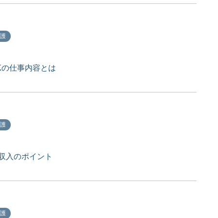
護
Kの仕事内容とは
護
収入のポイント
護